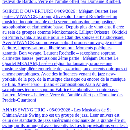
festival de Bardou. Verre de l’amitié offert par Domaine Rimbert.
SOIREE D'OUVERTURE 04/09/2026 : Méajam Quartet
1ere
partie : VIVANCE, Looping live solo. Laurent Rochelle est un
musicien incontournable de la scène toulousaine, compositeur,
saxophoniste et clarinettiste basse. Depuis plus de vingt ans, il crée
au sein de groupes comme Monkomarok, Lilliput Orkestra, Okidoki
ou Prima Kanta, ainsi que pour le Clan des songes et l’audiovisuel.
Avec VIVANCE, son nouveau solo, il propose un voyage mêlant
écriture, improvisation et liberté sonore. Moments poétiques
garantis. Bon voyage. Laurent Rochelle – saxophone soprano,
clarinettes basses, percussions 2ème partie : Méajam Quartet Le
Quartet MEAJAM, basé en région toulousaine, propose une
musique singulière empreinte de jazz actuel, aux accents oniriques et
cinématographiques. Avec des influences venant du jazz new-
yorkais, de la pop, de la musique classique ou encore de la musique
de film. Xavier Faro – piano et compositions Alain Angeli –
saxophones ténor et soprano Fabrice Camboulive – contrebasse
Laurent Meyer – batterie. Verre de l’amitié offert par Domaine des
Pradels-Quartironi
ANAIS SWING TRIO - 05/09/2026 - Les Musicales de St
Chinian
Anaïs Swing trio est un groupe de jazz. Leur univers est
celui des standards de jazz américains originaux de la grande ère du
swing qu’ils arrangent avec inventivité. Les improvisations vocales à