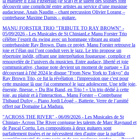
la manière d’Ella Fitzgerald (le scat) et le talent des solistes font
découvrir une complicité entre artistes au service d’une musique
audacieuse. Anais Naudin – chant percussion Olivier Lorang –
contrebasse Maxime Darnis – guitare.
MANU FORSTER TRIO "TRIBUTE TO RAY BROWN" -
05/09/2026 - Les Musicales de St Chinian
Le Manu Forster Trio
célèbre l’esprit du swing avec un hommage vibrant au grand
contrebassiste Ray Brown. Dans ce projet, Manu Forster retrouve la
joie et l’élan qui l’ont conduit vers le jazz. Le trio propose un
répertoire inédit, offrant une interprétation fougueuse, complice et
renouvelée de l’univers du musicien. Entre audace, liberté et joie
communicative, chaque note devient un moment de partage « En
découvrant à l'été 2024 le disque "From New York to Tokyo" du
Ray Brown Trio, ce fut la révélation : l'impression que c'est pour
cette musique là que j'ai commencé le jazz adolescent. Une telle joie,
énergie, finesse. » Du Big Band, en Trio ! » Un trio dédié à cette
joie, au plaisir et à l'interaction... Manu Forster – Contrebasse
Thibaud Dufoy – Piano Jordi Léogé – Batterie. Verre de l’amitié
offert par Domaine La Madura.
"ACROSS THE RIVER" - 06/09/2026 - Les Musicales de St
Chinian
« Across The River conjugue les talents de Marc Raynaud et
de Pascal Corriu. Les compositions à deux guitares sont
parfaitement tissées et ne nécessitent rien d'autre que la parfaite