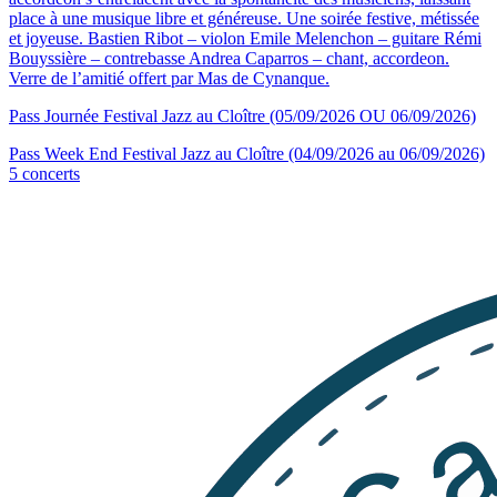
place à une musique libre et généreuse. Une soirée festive, métissée
et joyeuse. Bastien Ribot – violon Emile Melenchon – guitare Rémi
Bouyssière – contrebasse Andrea Caparros – chant, accordeon.
Verre de l’amitié offert par Mas de Cynanque.
Pass Journée Festival Jazz au Cloître (05/09/2026 OU 06/09/2026)
Pass Week End Festival Jazz au Cloître (04/09/2026 au 06/09/2026)
5 concerts