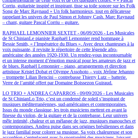
complémentarité de cette voix et de ces quelques cordes. » « Pascal
Corriu, guitariste inspiré et inspirant, tisse sa toile sonore sur les Folk
Song de Marc Raynaud » Un folk harmonieux, tout en délicatesse
rappelant les univers de Paul Simon et Johnny Cash. Marc Raynaud
– chant, guitare Pascal Corriu – guitare.
RAPHAEL LEMONNIER SEXTET - 06/09/2026 - Les Musicales
de St Chinian
Le pianiste Raphaël Lemonnier rend hommage à
Bessie Smith, « l’Impératrice du Blues ». Avec deux chanteuses à la
voix puissante, il revisite le répertoire de cette légende afro-
américaine des années 1920-1930. Un rendez-vous incontournable
et un intense moment d’émotion musical pour les amateurs de jazz et
de blues. Raphaël Lemonnier – piano, arrangements et direction
artistique Kristel Dobat et Olympe Assohoto – voix Jérôme Jehanno
– trompette Lilian Bencini – contrebasse Thierry Lutz – batterie.
Verre de l’amitié offert par Domaine Boissezon Guiraud.
LO TRIO + ANDREA CAPARROS - 09/09/2026 - Les Musicales
de St Chinian
Lo Trio, c’est un condensé de soleil s’inspirant de
musiques méditerranéennes, sud-américaines et contemporaines.
Issus du monde classique, les trois musiciens mettent en avant la
finesse du violon, de la guitare et de la contrebasse. Leur univers
mêle intimité, chaleur et un mélange de jazz, musiques manouches et
contemporaines. Andrea puise dans ses origines brésiliennes et dans
le jazz familial pour colorer sa musique. Sa voix chaleureuse et son
accordéon s’entrelacent avec la spontanéité des musiciens, laissant