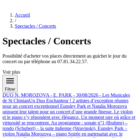
Accueil
/
Spectacles / Concerts
Spectacles / Concerts
Possibilité d'acheter vos places directement au guichet le jour du
concert ou par téléphone au 07.81.34.22.57.
Voir plus
Filtrer
DUO N. MOROZOVA - E. PARK - 30/08/2026 - Les Musicales
de St Chinian
Un Duo Enchanteur ! 2 artistes d’exception réunies
pour un concert exceptionnel Eunsley Park et Natalia Morozova
unissent leur talent pour un concert d’une grande finesse. Le violon
et le piano s’y répondent avec élégance. Un moment rare où grâce et
virtuosité se rencontrent. Au programme : sonate n°1 (Brahms) –
rondo (Schubert) – la suite italienne (Stravinski). Eunsley Park –
violon Natalia Morozova – piano Soirée en partenariat avec le